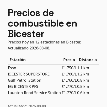
Precios de
combustible en
Bicester
Precios hoy en 12 estaciones en Bicester.
Actualizado 2026-08-08.
Estación
Precio
Distancia
Esso
£1.750/L
1.1 km
BICESTER SUPERSTORE
£1.760/L
1.2 km
Gulf Petrol Station
£1.760/L
0.8 km
EG BICESTER PFS
£1.770/L
0.5 km
Launton Road Service Station
£1.770/L
0.6 km
Actualizado: 2026-08-08