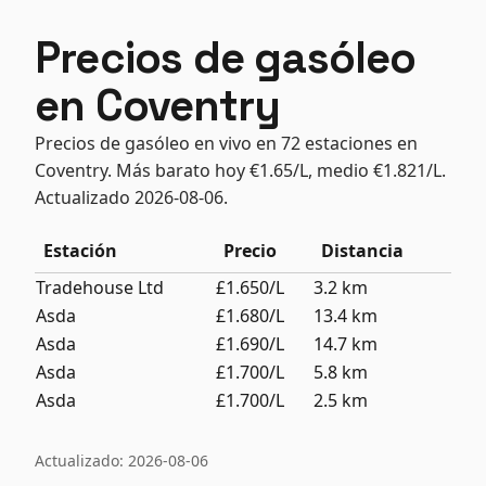
Precios de gasóleo
en Coventry
Precios de gasóleo en vivo en 72 estaciones en
Coventry. Más barato hoy €1.65/L, medio €1.821/L.
Actualizado 2026-08-06.
Estación
Precio
Distancia
Tradehouse Ltd
£1.650/L
3.2 km
Asda
£1.680/L
13.4 km
Asda
£1.690/L
14.7 km
Asda
£1.700/L
5.8 km
Asda
£1.700/L
2.5 km
Actualizado: 2026-08-06