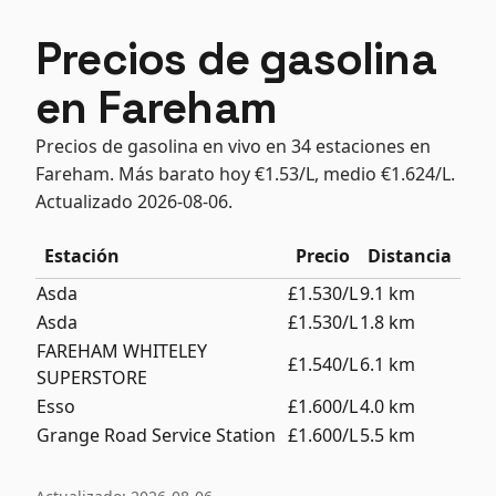
Precios de gasolina
en Fareham
Precios de gasolina en vivo en 34 estaciones en
Fareham. Más barato hoy €1.53/L, medio €1.624/L.
Actualizado 2026-08-06.
Estación
Precio
Distancia
Asda
£1.530/L
9.1 km
Asda
£1.530/L
1.8 km
FAREHAM WHITELEY
£1.540/L
6.1 km
SUPERSTORE
Esso
£1.600/L
4.0 km
Grange Road Service Station
£1.600/L
5.5 km