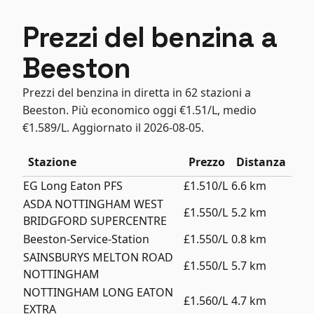
Prezzi del benzina a
Beeston
Prezzi del benzina in diretta in 62 stazioni a
Beeston. Più economico oggi €1.51/L, medio
€1.589/L. Aggiornato il 2026-08-05.
Stazione
Prezzo
Distanza
EG Long Eaton PFS
£1.510/L
6.6 km
ASDA NOTTINGHAM WEST
£1.550/L
5.2 km
BRIDGFORD SUPERCENTRE
Beeston-Service-Station
£1.550/L
0.8 km
SAINSBURYS MELTON ROAD
£1.550/L
5.7 km
NOTTINGHAM
NOTTINGHAM LONG EATON
£1.560/L
4.7 km
EXTRA