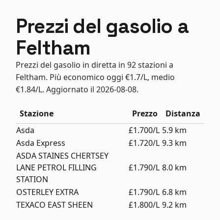
Prezzi del gasolio a
Feltham
Prezzi del gasolio in diretta in 92 stazioni a
Feltham. Più economico oggi €1.7/L, medio
€1.84/L. Aggiornato il 2026-08-08.
Stazione
Prezzo
Distanza
Asda
£1.700/L
5.9 km
Asda Express
£1.720/L
9.3 km
ASDA STAINES CHERTSEY
LANE PETROL FILLING
£1.790/L
8.0 km
STATION
OSTERLEY EXTRA
£1.790/L
6.8 km
TEXACO EAST SHEEN
£1.800/L
9.2 km