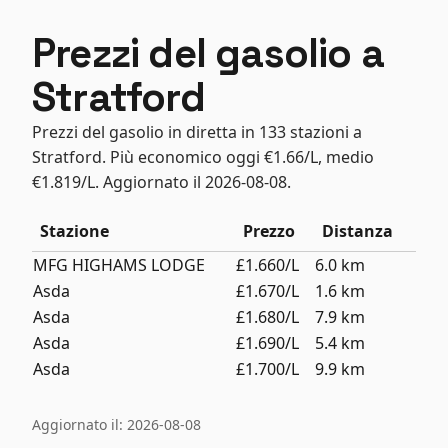
Prezzi del gasolio a
Stratford
Prezzi del gasolio in diretta in 133 stazioni a
Stratford. Più economico oggi €1.66/L, medio
€1.819/L. Aggiornato il 2026-08-08.
Stazione
Prezzo
Distanza
MFG HIGHAMS LODGE
£1.660/L
6.0 km
Asda
£1.670/L
1.6 km
Asda
£1.680/L
7.9 km
Asda
£1.690/L
5.4 km
Asda
£1.700/L
9.9 km
Aggiornato il: 2026-08-08