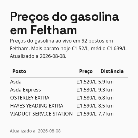
Preços do gasolina
em Feltham
Preços do gasolina ao vivo em 92 postos em
Feltham. Mais barato hoje €1.52/L, médio €1.639/L.
Atualizado a 2026-08-08.
Posto
Preço
Distância
Asda
£1.520/L
5.9 km
Asda Express
£1.530/L
9.3 km
OSTERLEY EXTRA
£1.580/L
6.8 km
HAYES YEADING EXTRA
£1.590/L
8.5 km
VIADUCT SERVICE STATION
£1.590/L
7.7 km
Atualizado a: 2026-08-08