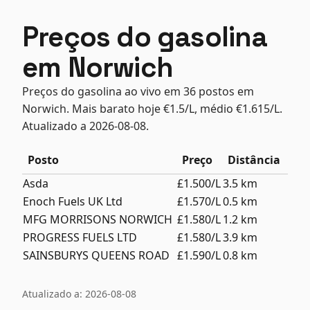
Preços do gasolina
em Norwich
Preços do gasolina ao vivo em 36 postos em
Norwich. Mais barato hoje €1.5/L, médio €1.615/L.
Atualizado a 2026-08-08.
Posto
Preço
Distância
Asda
£1.500/L
3.5 km
Enoch Fuels UK Ltd
£1.570/L
0.5 km
MFG MORRISONS NORWICH
£1.580/L
1.2 km
PROGRESS FUELS LTD
£1.580/L
3.9 km
SAINSBURYS QUEENS ROAD
£1.590/L
0.8 km
Atualizado a: 2026-08-08