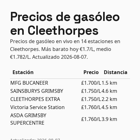
Precios de gasóleo
en Cleethorpes
Precios de gasóleo en vivo en 14 estaciones en
Cleethorpes. Más barato hoy €1.7/L, medio
€1.782/L. Actualizado 2026-08-07.
Estación
Precio
Distancia
MFG BUCANEER
£1.700/L
1.5 km
SAINSBURYS GRIMSBY
£1.750/L
4.6 km
CLEETHORPES EXTRA
£1.750/L
2.2 km
Victoria Service Station
£1.760/L
4.5 km
ASDA GRIMSBY
£1.760/L
3.9 km
SUPERCENTRE