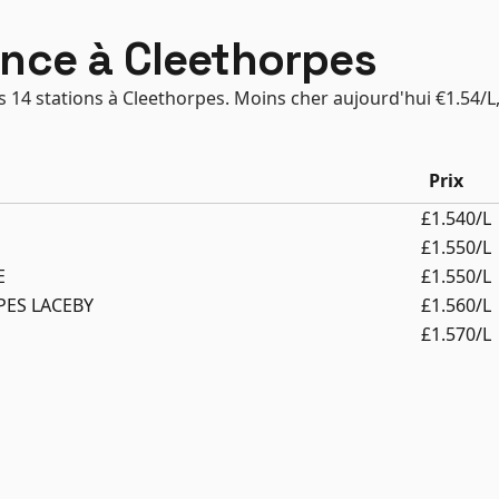
ence à Cleethorpes
s 14 stations à Cleethorpes. Moins cher aujourd'hui €1.54/L,
Prix
£1.540/L
£1.550/L
E
£1.550/L
ES LACEBY
£1.560/L
£1.570/L