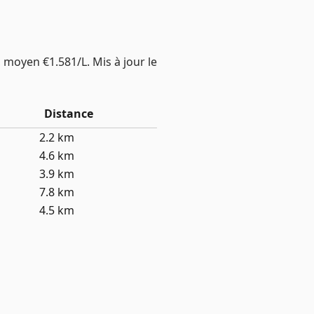
 moyen €1.581/L. Mis à jour le
Distance
2.2 km
4.6 km
3.9 km
7.8 km
4.5 km