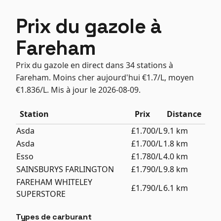
Prix du gazole à
Fareham
Prix du gazole en direct dans 34 stations à
Fareham. Moins cher aujourd'hui €1.7/L, moyen
€1.836/L. Mis à jour le 2026-08-09.
Station
Prix
Distance
Asda
£1.700/L
9.1 km
Asda
£1.700/L
1.8 km
Esso
£1.780/L
4.0 km
SAINSBURYS FARLINGTON
£1.790/L
9.8 km
FAREHAM WHITELEY
£1.790/L
6.1 km
SUPERSTORE
Types de carburant