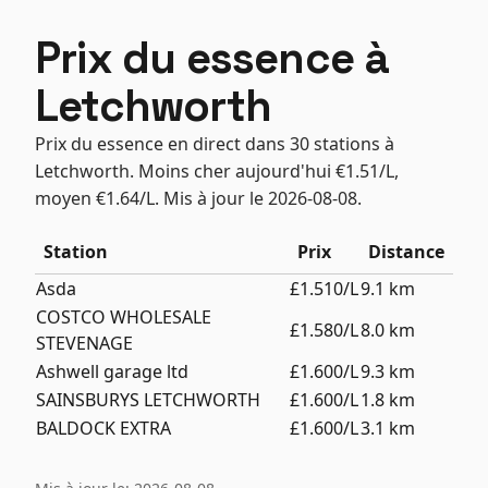
Prix du essence à
Letchworth
Prix du essence en direct dans 30 stations à
Letchworth. Moins cher aujourd'hui €1.51/L,
moyen €1.64/L. Mis à jour le 2026-08-08.
Station
Prix
Distance
Asda
£1.510/L
9.1 km
COSTCO WHOLESALE
£1.580/L
8.0 km
STEVENAGE
Ashwell garage ltd
£1.600/L
9.3 km
SAINSBURYS LETCHWORTH
£1.600/L
1.8 km
BALDOCK EXTRA
£1.600/L
3.1 km